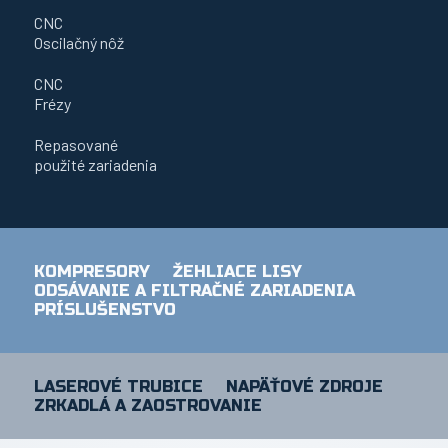
CNC
Oscilačný nôž
CNC
Frézy
Repasované
použité zariadenia
KOMPRESORY
ŽEHLIACE LISY
ODSÁVANIE A FILTRAČNÉ ZARIADENIA
PRÍSLUŠENSTVO
LASEROVÉ TRUBICE
NAPÄŤOVÉ ZDROJE
ZRKADLÁ A ZAOSTROVANIE