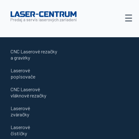
☰
Predajňa
Novinky
O
CNC Laserové rezačky
a gravírky
nás
Laserové
Služby
popisovače
Kontakt
CNC Laserové
vláknové rezačky
Laserové
zváračky
Laserové
čističky