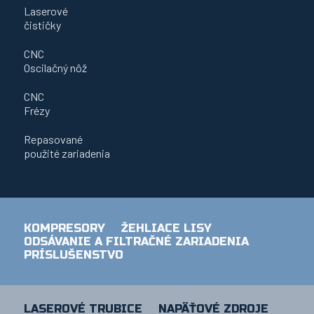
Laserové
čističky
CNC
Oscilačný nôž
CNC
Frézy
Repasované
použité zariadenia
KOMPRESORY
ŽEHLIACE LISY
ODSÁVANIE A FILTRAČNÉ ZARIADENIA
PRÍSLUŠENSTVO
LASEROVÉ TRUBICE
NAPÄŤOVÉ ZDROJE