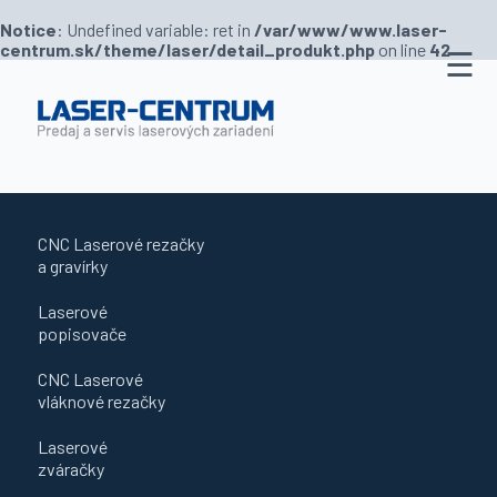
Notice
: Undefined variable: ret in
/var/www/www.laser-
centrum.sk/theme/laser/detail_produkt.php
on line
42
☰
Predajňa
Novinky
O
nás
CNC Laserové rezačky
Služby
a gravírky
Kontakt
Laserové
popisovače
CNC Laserové
vláknové rezačky
Laserové
zváračky