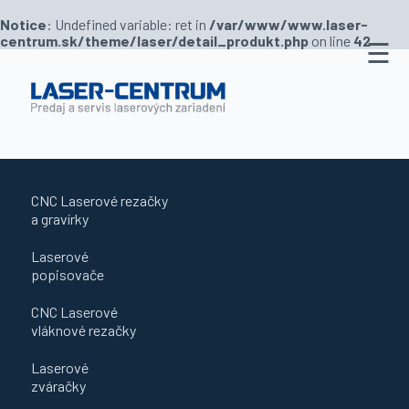
Notice
: Undefined variable: ret in
/var/www/www.laser-
centrum.sk/theme/laser/detail_produkt.php
on line
42
☰
Predajňa
Novinky
O
nás
CNC Laserové rezačky
Služby
a gravírky
Kontakt
Laserové
popisovače
CNC Laserové
vláknové rezačky
Laserové
zváračky