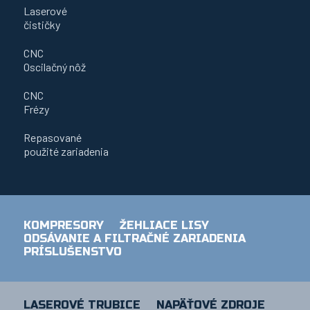
Laserové
čističky
CNC
Oscilačný nôž
CNC
Frézy
Repasované
použité zariadenia
KOMPRESORY
ŽEHLIACE LISY
ODSÁVANIE A FILTRAČNÉ ZARIADENIA
PRÍSLUŠENSTVO
LASEROVÉ TRUBICE
NAPÄŤOVÉ ZDROJE