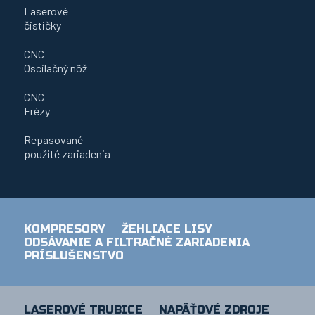
Laserové
čističky
CNC
Oscilačný nôž
CNC
Frézy
Repasované
použité zariadenia
KOMPRESORY
ŽEHLIACE LISY
ODSÁVANIE A FILTRAČNÉ ZARIADENIA
PRÍSLUŠENSTVO
LASEROVÉ TRUBICE
NAPÄŤOVÉ ZDROJE