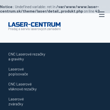
Notice
: Undefined variable: ret in
/var/www/www.laser-
centrum.sk/theme/laser/detail_produkt.php
on line
42
☰
Predajňa
Novinky
O
nás
CNC Laserové rezačky
Služby
a gravírky
Kontakt
Laserové
popisovače
CNC Laserové
vláknové rezačky
Laserové
zváračky