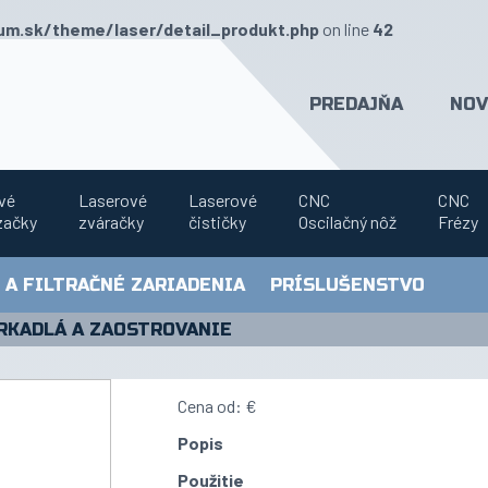
m.sk/theme/laser/detail_produkt.php
on line
42
PREDAJŇA
NOV
vé
Laserové
Laserové
CNC
CNC
začky
zváračky
čističky
Oscilačný nôž
Frézy
 A FILTRAČNÉ ZARIADENIA
PRÍSLUŠENSTVO
RKADLÁ A ZAOSTROVANIE
Cena od: €
Popis
Použitie