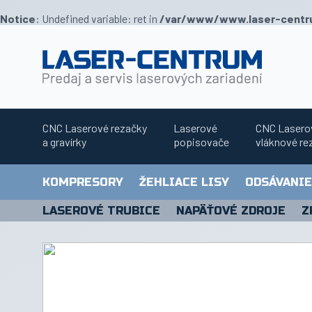
Notice
: Undefined variable: ret in
/var/www/www.laser-centru
Predajňa
Novinky
O
CNC Laserové rezačky
Laserové
CNC Lasero
nás
a gravírky
popisovače
vláknové re
Služby
KOMPRESORY
ŽEHLIACE LISY
ODSÁVANIE
Kontakt
LASEROVÉ TRUBICE
NAPÄŤOVÉ ZDROJE
Z